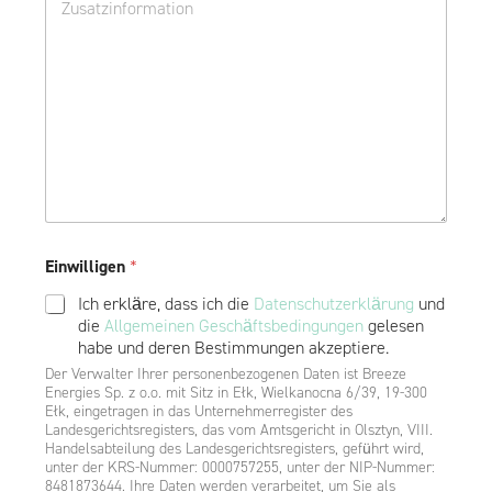
o
f
d
t
a
*
t
k
o
w
e
Einwilligen
*
Ich erkläre, dass ich die
Datenschutzerklärung
und
die
Allgemeinen Geschäftsbedingungen
gelesen
habe und deren Bestimmungen akzeptiere.
Der Verwalter Ihrer personenbezogenen Daten ist Breeze
Energies Sp. z o.o. mit Sitz in Ełk, Wielkanocna 6/39, 19-300
Ełk, eingetragen in das Unternehmerregister des
Landesgerichtsregisters, das vom Amtsgericht in Olsztyn, VIII.
Handelsabteilung des Landesgerichtsregisters, geführt wird,
unter der KRS-Nummer: 0000757255, unter der NIP-Nummer:
8481873644. Ihre Daten werden verarbeitet, um Sie als