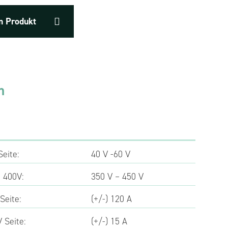
m Produkt
n
eite:
40 V -60 V
 400V:
350 V – 450 V
Seite:
(+/-) 120 A
 Seite:
(+/-) 15 A