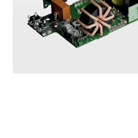
ION Breeze LC48100
Breeze Hybri