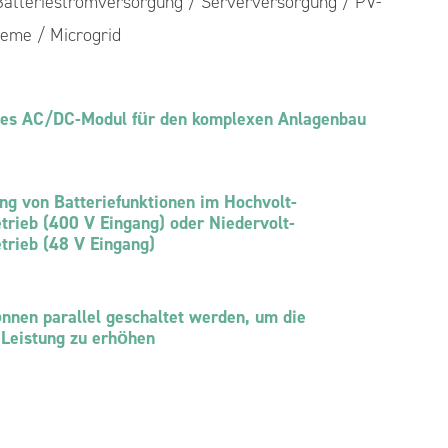
atteriestromversorgung / Serverversorgung / PV-
400V/50V 4kW Isoliertes bidirektionales
 Hybrid-PV-
teme / Microgrid
DC/DC-Wandlermodul
DC/DC-Wandlermodul für MPPT 5 kW
les AC/DC-Modul für den komplexen Anlagenbau
BMS – Batteriemanagementsystem
ung von Batteriefunktionen im Hochvolt-
trieb (400 V Eingang) oder Niedervolt-
trieb (48 V Eingang)
nnen parallel geschaltet werden, um die
Leistung zu erhöhen