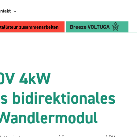
ntakt
stallateur zusammenarbeiten
Wählen Sie Breeze:
Breeze PV
0V 4kW
Retrofit
es bidirektionales
Konverter
Sehen Sie sich die
Vorteile an
4 kVA bidirektionales AC/DC-
Wandlermodul
Wechselrichtermodul
12/24V 650W bidirektionales DC/DC-
Wandlermodul