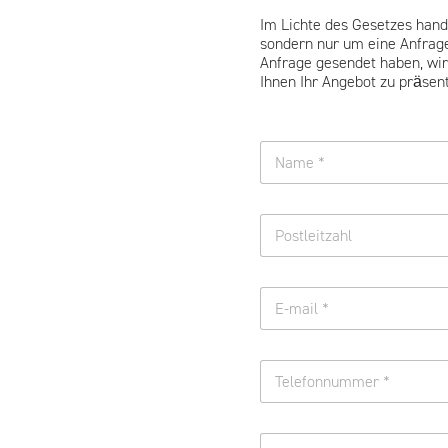
Im Lichte des Gesetzes hand
sondern nur um eine Anfrag
Anfrage gesendet haben, wir
Ihnen Ihr Angebot zu präsent
V
o
r
Name
-
J
u
e
n
d
d
e
N
E
n
a
-
w
c
m
i
h
a
e
n
T
i
r
a
e
l
s
m
l
*
z
e
e
t
*
W
f