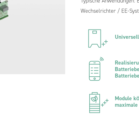
Typische Anwendungen: B
d-Wechselrichter
Vorgefertigte Schaltanlagen für
Wechselrichter / EE-Sys
Anlagen mit Energiespeicher
Universel
Realisier
Batteriebe
Batteriebe
Module kö
maximale 