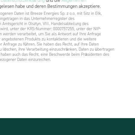
e
Datenschutzerklärung
und die
Allgemeinen
elesen habe und deren Bestimmungen akzeptiere.
genen Daten ist Breeze Energies Sp. z o.o. mit Sitz in Ełk,
ingetragen in das Unternehmerregister des
 Amtsgericht in Olsztyn, VIII. Handelsabteilung des
t wird, unter der KRS-Nummer: 0000757255, unter der NIP-
 werden verarbeitet, um Sie als Antwort auf Ihre Anfrage
 angebotenen Produkts zu kontaktieren und die weitere
 Anfrage zu führen. Sie haben das Recht, auf Ihre Daten
 zu löschen, ihre Verarbeitung einzuschränken, Daten zu übertragen
e haben auch das Recht, eine Beschwerde beim Präsidenten des
ezogener Daten einzureichen.