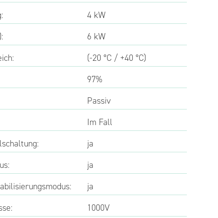
:
4 kW
:
6 kW
ich:
(-20 °C / +40 °C)
97%
Passiv
Im Fall
lschaltung:
ja
us:
ja
abilisierungsmodus:
ja
sse:
1000V