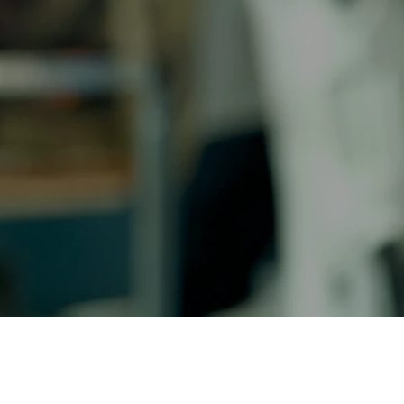
ION Breeze LC48100
Breeze Hybri