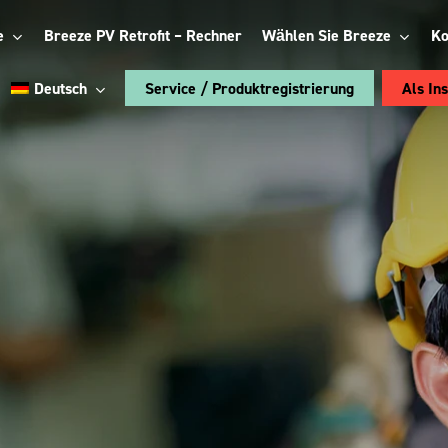
e
Breeze PV Retrofit – Rechner
Wählen Sie Breeze
Ko
Deutsch
Service / Produktregistrierung
Als In
Englisch
Italienisch
Wählen Sie Breeze:
Energy
Polnisch
Management
System
Rumänisch
chaft
Zubehör
Ukrainisch
Sehen Sie sich die
Vorteile an
Französisch
trofit
Breeze Vertical
-App
Breeze StiCAN
Breeze ConnectBOX