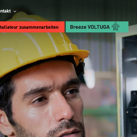
ntakt
stallateur zusammenarbeiten
Wählen Sie Breeze:
Breeze PV
Retrofit
Konverter
Sehen Sie sich die
Vorteile an
4 kVA bidirektionales AC/DC-
Wechselrichtermodul
12/24V 650W bidirektionales DC/DC-
Wandlermodul