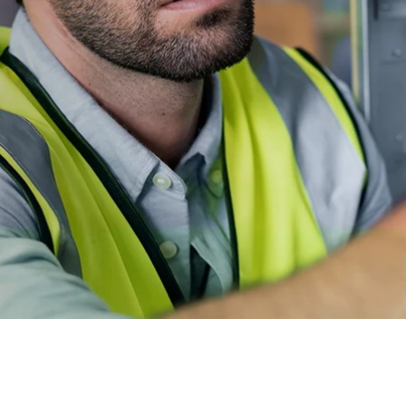
400V/50V 4kW Isoliertes bidirektionales
 Hybrid-PV-
DC/DC-Wandlermodul
DC/DC-Wandlermodul für MPPT 5 kW
BMS – Batteriemanagementsystem