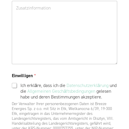
D
a
*
o
f
d
t
a
*
t
k
o
w
e
R
Einwilligen
*
e
c
Ich erkläre, dass ich die
Datenschutzerklärung
und
h
die
Allgemeinen Geschäftsbedingungen
gelesen
t
habe und deren Bestimmungen akzeptiere.
s
f
Der Verwalter Ihrer personenbezogenen Daten ist Breeze
Energies Sp. z o.o. mit Sitz in Ełk, Wielkanocna 6/39, 19-300
o
Ełk, eingetragen in das Unternehmerregister des
r
Landesgerichtsregisters, das vom Amtsgericht in Olsztyn, VIII.
m
Handelsabteilung des Landesgerichtsregisters, geführt wird,
*
unter der KRS-Nummer: 0000757255, unter der NIP-Nummer: