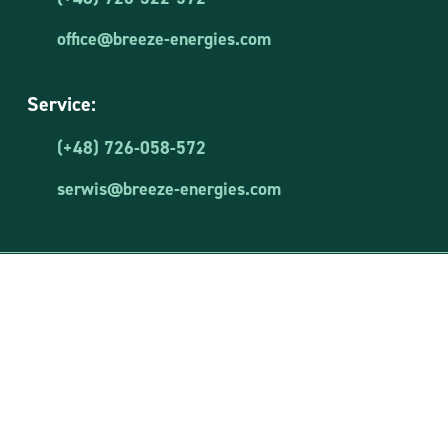
office@breeze-energies.com
Service:
(+48) 726-058-572
serwis@breeze-energies.com
Breeze Energies Sp. z o.o.
NIP: 8481873644