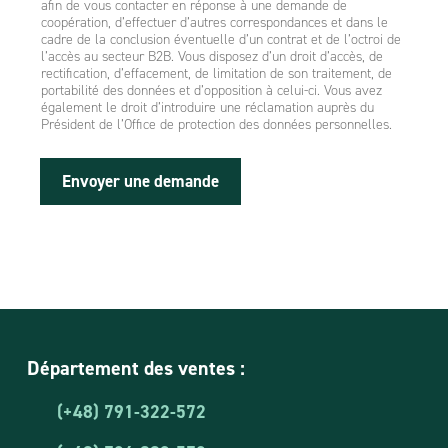
afin de vous contacter en réponse à une demande de
coopération, d’effectuer d’autres correspondances et dans le
cadre de la conclusion éventuelle d’un contrat et de l’octroi de
l’accès au secteur B2B. Vous disposez d’un droit d’accès, de
rectification, d’effacement, de limitation de son traitement, de
portabilité des données et d’opposition à celui-ci. Vous avez
également le droit d’introduire une réclamation auprès du
Président de l’Office de protection des données personnelles.
Envoyer une demande
Département des ventes :
(+48) 791-322-572