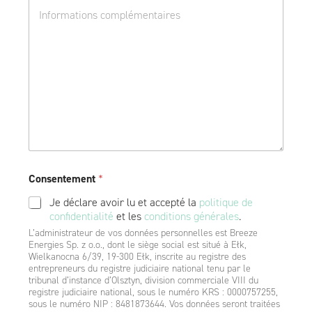
D
i
s
o
p
h
d
*
i
a
p
t
d
k
e
o
w
e
Consentement
*
Je déclare avoir lu et accepté la
politique de
confidentialité
et les
conditions générales
.
L’administrateur de vos données personnelles est Breeze
Energies Sp. z o.o., dont le siège social est situé à Ełk,
Wielkanocna 6/39, 19-300 Ełk, inscrite au registre des
entrepreneurs du registre judiciaire national tenu par le
tribunal d’instance d’Olsztyn, division commerciale VIII du
registre judiciaire national, sous le numéro KRS : 0000757255,
sous le numéro NIP : 8481873644. Vos données seront traitées