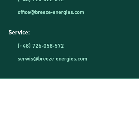
office@breeze-energies.com
Service:
(+48) 726-058-572
serwis@breeze-energies.com
Breeze Energies Sp. z o.o.
NIP: 8481873644