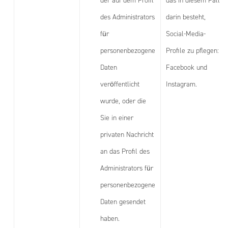
der auf dem Profil
das in diesem Fall
des Administrators
darin besteht,
für
Social-Media-
personenbezogene
Profile zu pflegen:
Daten
Facebook und
veröffentlicht
Instagram.
wurde, oder die
Sie in einer
privaten Nachricht
an das Profil des
Administrators für
personenbezogene
Daten gesendet
haben.