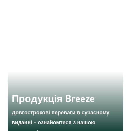
НОВИНКА - ТІЛЬКИ З
ВІТЕРЦЕМ
Breeze PV
Продукція Breeze
Retrofit
Довгострокові переваги в сучасному
виданні – ознайомтеся з нашою