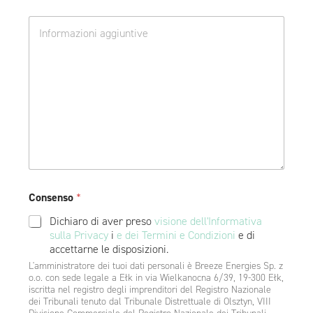
o
e
D
j
d
o
e
e
d
w
n
a
ó
w
t
d
i
k
z
e
o
t
r
w
w
s
e
o
z
*
Consenso
*
Dichiaro di aver preso
visione dell'Informativa
sulla Privacy
i
e dei Termini e Condizioni
e di
accettarne le disposizioni.
L'amministratore dei tuoi dati personali è Breeze Energies Sp. z
o.o. con sede legale a Ełk in via Wielkanocna 6/39, 19-300 Ełk,
iscritta nel registro degli imprenditori del Registro Nazionale
dei Tribunali tenuto dal Tribunale Distrettuale di Olsztyn, VIII