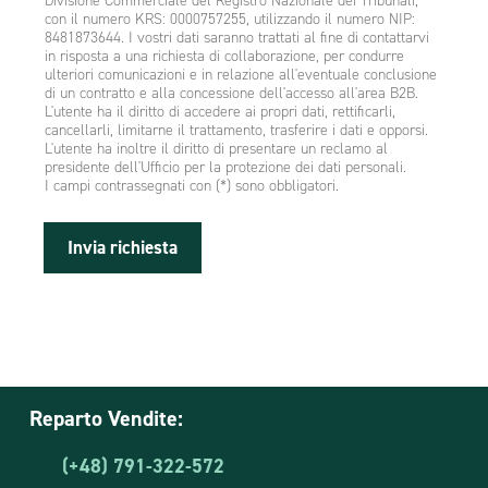
Divisione Commerciale del Registro Nazionale dei Tribunali,
con il numero KRS: 0000757255, utilizzando il numero NIP:
8481873644. I vostri dati saranno trattati al fine di contattarvi
in risposta a una richiesta di collaborazione, per condurre
ulteriori comunicazioni e in relazione all'eventuale conclusione
di un contratto e alla concessione dell'accesso all'area B2B.
L'utente ha il diritto di accedere ai propri dati, rettificarli,
cancellarli, limitarne il trattamento, trasferire i dati e opporsi.
L'utente ha inoltre il diritto di presentare un reclamo al
presidente dell'Ufficio per la protezione dei dati personali.
I campi contrassegnati con (*) sono obbligatori.
Invia richiesta
Reparto Vendite:
(+48) 791-322-572