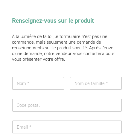
Renseignez-vous sur le produit
À la lumière de la loi, le formulaire n’est pas une
commande, mais seulement une demande de
renseignements sur le produit spécifié. Après l’envoi
d’une demande, notre vendeur vous contactera pour
vous présenter votre offre.
n
o
m
Nom
Nom de famille
e
U
t
n
p
e
r
l
é
E
i
n
m
g
o