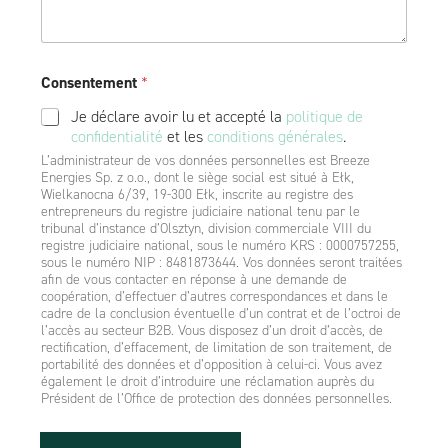
Consentement
*
Je déclare avoir lu et accepté la
politique de
confidentialité
et les
conditions générales
.
L’administrateur de vos données personnelles est Breeze
Energies Sp. z o.o., dont le siège social est situé à Ełk,
Wielkanocna 6/39, 19-300 Ełk, inscrite au registre des
entrepreneurs du registre judiciaire national tenu par le
tribunal d’instance d’Olsztyn, division commerciale VIII du
registre judiciaire national, sous le numéro KRS : 0000757255,
sous le numéro NIP : 8481873644. Vos données seront traitées
afin de vous contacter en réponse à une demande de
coopération, d’effectuer d’autres correspondances et dans le
cadre de la conclusion éventuelle d’un contrat et de l’octroi de
l’accès au secteur B2B. Vous disposez d’un droit d’accès, de
rectification, d’effacement, de limitation de son traitement, de
portabilité des données et d’opposition à celui-ci. Vous avez
également le droit d’introduire une réclamation auprès du
Président de l’Office de protection des données personnelles.
N