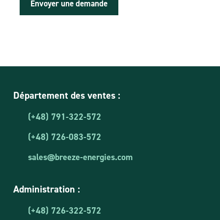
a
Envoyer une demande
z
w
a
z
a
p
y
t
a
Département des ventes :
n
i
e
(+48) 791-322-572
r
e
(+48) 726-083-572
f
e
sales@breeze-energies.com
r
e
r
Administration :
(+48) 726-322-572