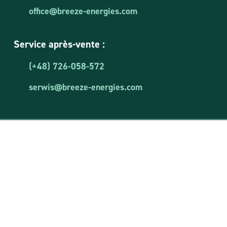
office@breeze-energies.com
Service après-vente :
(+48) 726-058-572
serwis@breeze-energies.com
Breeze Energies Sp. z o.o.
PIN : 8481873644
REGON: 381850460