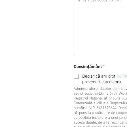
o
e
d
w
a
ó
t
d
k
z
o
t
w
w
e
o
*
Consimțământ
*
Declar că am citit
Politi
prevederile acestora.
Administratorul datelor dumneavo
sediul social în Ełk la 6/39 Wiel
Registrul Național al Tribunalului
Comercială a VIII-a a Registrulu
numărul NIP: 8481873644. Datele dumneavoastră vor fi prelucrate pentru a vă contacta ca
răspuns la o solicitare de coope
cu posibila încheiere a unui con
accesa datele, de a le rectifica,