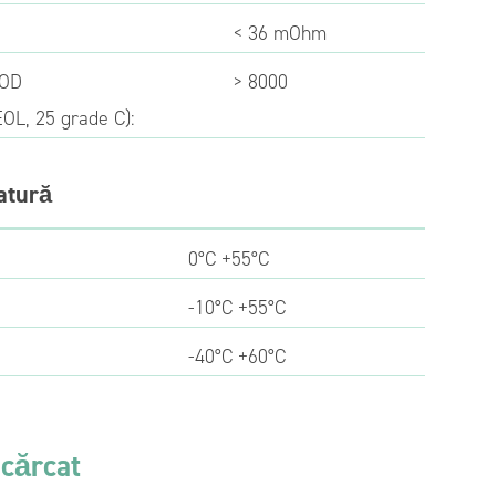
< 36 mOhm
DOD
> 8000
EOL, 25 grade C):
atură
0°C +55°C
-10°C +55°C
-40°C +60°C
scărcat