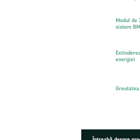
id Breeze
Tablou de distribuție prefabricat
sisteme fotovoltaice hibride cu 
energiei
Modul de 
sistem B
Extinderea
energiei
Greutatea
Întreabă despre pr