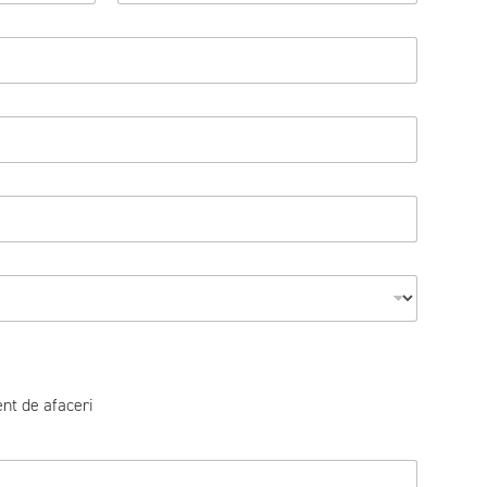
Nume de
familie
ent de afaceri