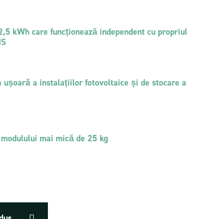
Modul convertor DC/DC bidirecțional izolat
400V/50V 4 kW
 pentru
stocare a
Modul convertor DC/DC dedicat MPPT 5 kW
2,5 kWh care funcționează independent cu propriul
MS
BMS – Sistem de management al bateriei
 ușoară a instalațiilor fotovoltaice și de stocare a
 modulului mai mică de 25 kg
odus