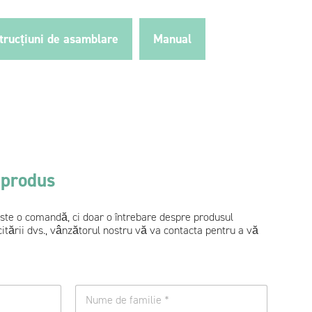
strucțiuni de asamblare
Manual
 produs
 este o comandă, ci doar o întrebare despre produsul
citării dvs., vânzătorul nostru vă va contacta pentru a vă