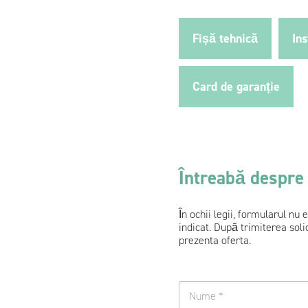
Fișă tehnică
In
Card de garanție
Întreabă despre
În ochii legii, formularul nu
indicat. După trimiterea soli
prezenta oferta.
w
n
i
u
e