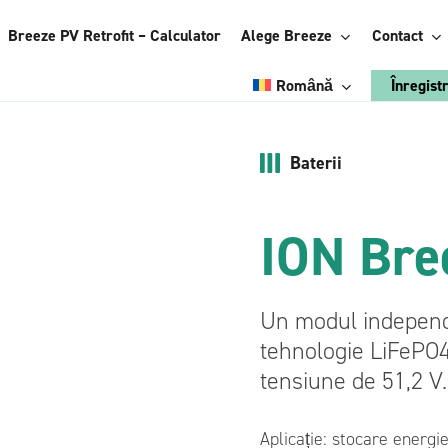
Breeze PV Retrofit – Calculator
Alege Breeze
Contact
Română
Înregist
Engleză
Baterii
Alege Breeze:
Italiană
Energy
ION Bre
Poloneză
Management
System
Ucrainiană
l energiei
Accesorii
Franceză
Un modul independe
Vezi avantajele
Germană
tehnologie LiFePO4
trofit
Breeze Vertical
tensiune de 51,2 V.
eeze BMS
Breeze StiCAN
Breeze ConnectBOX
Aplicație: stocare energ