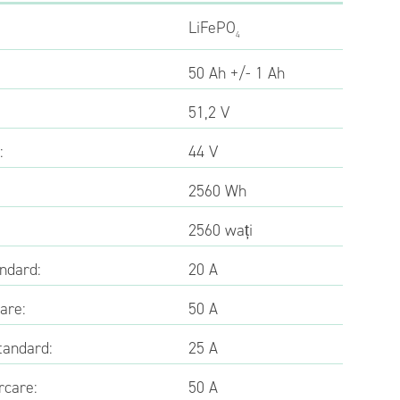
LiFePO
4
50 Ah +/- 1 Ah
51,2 V
:
44 V
2560 Wh
2560 wați
ndard:
20 A
are:
50 A
tandard:
25 A
rcare:
50 A