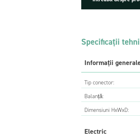
Specificații tehn
Informații general
Tip conector:
Balanță:
Dimensiuni HxWxD:
Electric