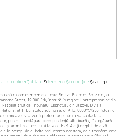
ca de confidențialitate
și
Termenii și condițiile
și accept
astră cu caracter personal este Breeze Energies Sp. z o.o., cu
kanocna Street, 19-300 Ełk, înscrisă în registrul antreprenorilor din
 Național ținut de Tribunalul Districtual din Olsztyn, Divizia
i Național al Tribunalului, sub numărul KRS: 0000757255, folosind
rare, pentru a desfășura corespondență ulterioară și în legătură
tract și acordarea accesului la zona B2B. Aveți dreptul de a vă
 de a le șterge, de a limita prelucrarea acestora, de a transfera date