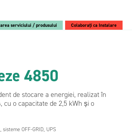
rarea serviciului / produsului
Colaborați ca Instalare
Alege Breeze:
Breeze PV
eze 4850
Retrofit
Convertor
nt de stocare a energiei, realizat în
Vezi avantajele
, cu o capacitate de 2,5 kWh și o
Modul convertor AC/DC bidirecțional 4 kVA
Modul convertor DC/DC bidirecțional 12/24V
650 W
ie, sisteme OFF-GRID, UPS