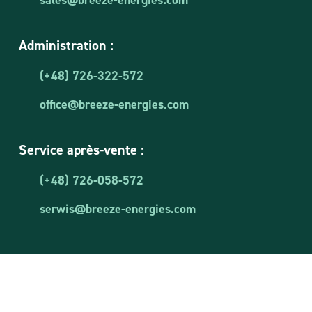
U
R
L
Administration :
(+48) 726-322-572
office@breeze-energies.com
Service après-vente :
(+48) 726-058-572
serwis@breeze-energies.com