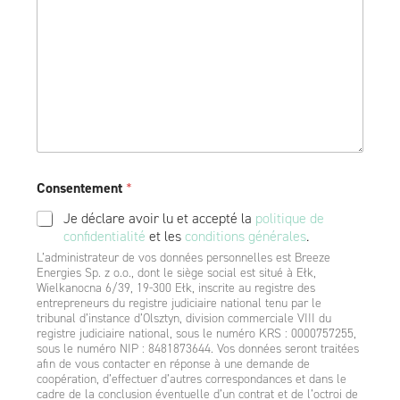
a
t
k
o
w
e
Consentement
*
Je déclare avoir lu et accepté la
politique de
confidentialité
et les
conditions générales
.
L’administrateur de vos données personnelles est Breeze
Energies Sp. z o.o., dont le siège social est situé à Ełk,
Wielkanocna 6/39, 19-300 Ełk, inscrite au registre des
entrepreneurs du registre judiciaire national tenu par le
tribunal d’instance d’Olsztyn, division commerciale VIII du
registre judiciaire national, sous le numéro KRS : 0000757255,
sous le numéro NIP : 8481873644. Vos données seront traitées
afin de vous contacter en réponse à une demande de
coopération, d’effectuer d’autres correspondances et dans le
cadre de la conclusion éventuelle d’un contrat et de l’octroi de