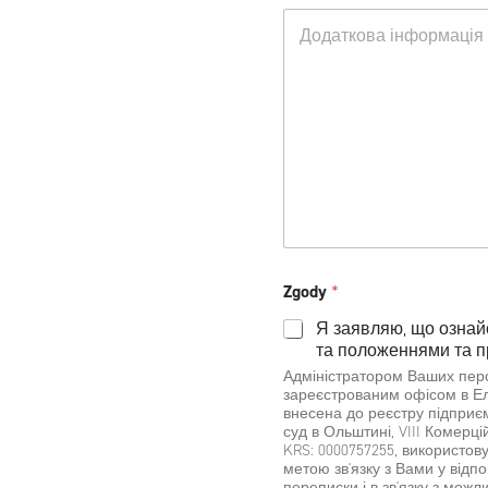
z
D
j
Z
o
e
g
d
w
o
a
ó
d
t
d
y
k
z
t
o
t
e
w
w
k
e
o
s
*
t
u
Zgody
*
Я заявляю, що озна
та положеннями та п
Адміністратором Ваших персон
зареєстрованим офісом в Елк
внесена до реєстру підприє
суд в Ольштині, VIII Комерц
KRS: 0000757255, використовуючи номер NIP: 8481873644
метою зв'язку з Вами у відп
переписки і в зв'язку з мож