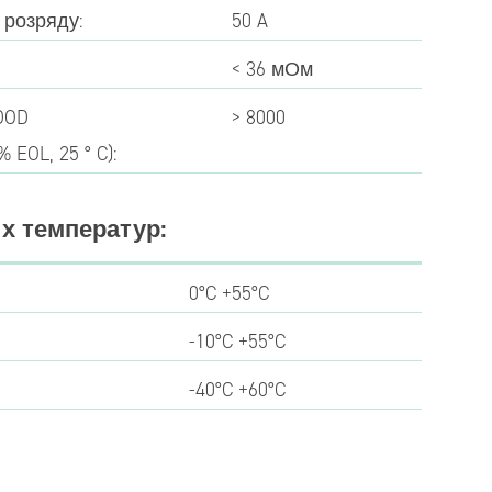
 розряду:
50 A
< 36 мОм
 DOD
> 8000
0% EOL, 25 ° C):
х температур:
0°C +55°C
-10°C +55°C
-40°C +60°C