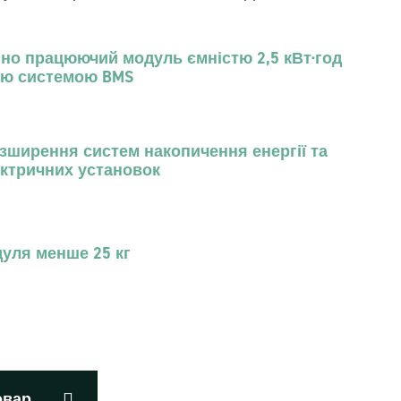
ля
Ізольований двонаправлений модуль
систем з
перетворювача постійного/постійного
но працюючий модуль ємністю 2,5 кВт·год
струму 400В/50В 4 кВт
ою системою BMS
Модуль перетворювача постійного
струму, призначений для MPPT 5 кВт
зширення систем накопичення енергії та
BMS – Система управління батареєю
ктричних установок
дуля менше 25 кг
овар