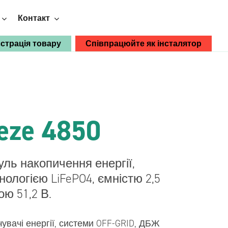
Контакт
єстрація товару
Співпрацюйте як інсталятор
Виберіть Breeze:
Breeze PV
eze 4850
Retrofit
Перетворювачі
Побачити
ль накопичення енергії,
переваги
нологією LiFePO4, ємністю 2,5
Двонаправлений модуль
перетворювача змінного/постійного
ою 51,2 В.
струму 4 кВА
Двонаправлений модуль DC/DC
увачі енергії, системи OFF-GRID, ДБЖ
перетворювача 12/24 В 650 Вт