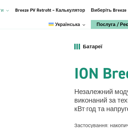
ти
Breeze PV Retrofit – Калькулятор
Виберіть Breeze
Українська
Послуга / Ре
English
Батареї
Italian
Виберіть Breeze:
Система
ION Bre
Polish
енергоменедж
менту
Romanian
 енергією
Аксесуари
French
Побачити
Незалежний моду
переваги
German
виконаний за тех
trofit
Вітерець вертикальний
кВт·год та напруг
ня Breeze BMS
Breeze StiCAN
Breeze ConnectBOX
Застосування: накопич