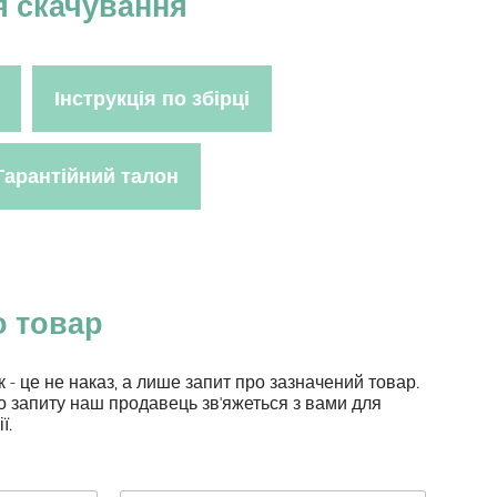
я скачування
Інструкція по збірці
Гарантійний талон
о товар
к - це не наказ, а лише запит про зазначений товар.
 запиту наш продавець зв'яжеться з вами для
ї.