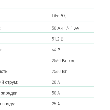
LiFePO
4
:
50 Ач +/- 1 Ач
51,2 В
:
44 В
2560 Вт·год
сть:
2560 Вт
й струм:
20 A
 зарядки:
50 A
озряду:
25 A