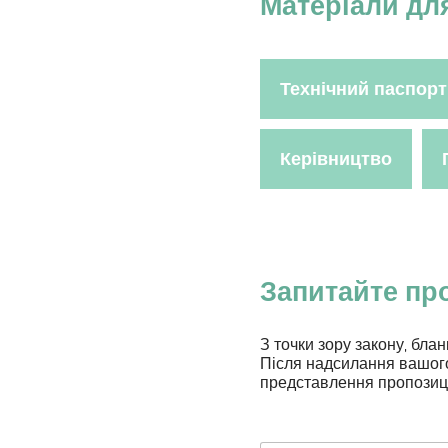
Матеріали дл
Технічний паспорт
Керівництво
Запитайте пр
З точки зору закону, блан
Після надсилання вашого
представлення пропозиці