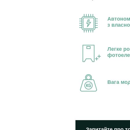
нвертор Breeze
Збірний розподільний щит д
гібридних фотоелектричних 
накопичувачем енергії
Автоном
з власн
Легке ро
фотоеле
Вага мо
Запитайте про т