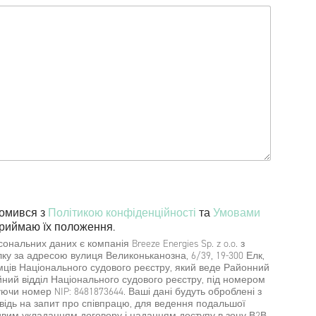
йомився з
Політикою конфіденційності
та
Умовами
риймаю їх положення.
альних даних є компанія Breeze Energies Sp. z o.o. з
у за адресою вулиця Великоньканозна, 6/39, 19-300 Елк,
мців Національного судового реєстру, який веде Районний
ійний відділ Національного судового реєстру, під номером
. Ваші дані будуть оброблені з
овідь на запит про співпрацю, для ведення подальшої
ливим укладанням договору і наданням доступу в зону В2В.