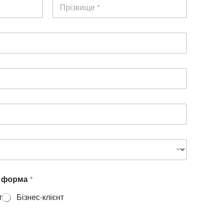
Прізвище
а форма
*
т
Бізнес-клієнт