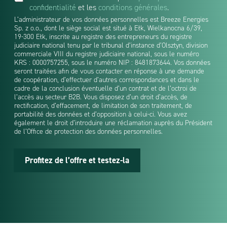
e
confidentialité
et les
conditions générales
.
e
r
*
L’administrateur de vos données personnelles est Breeze Energies
Sp. z o.o., dont le siège social est situé à Ełk, Wielkanocna 6/39,
19-300 Ełk, inscrite au registre des entrepreneurs du registre
judiciaire national tenu par le tribunal d’instance d’Olsztyn, division
commerciale VIII du registre judiciaire national, sous le numéro
KRS : 0000757255, sous le numéro NIP : 8481873644. Vos données
seront traitées afin de vous contacter en réponse à une demande
de coopération, d’effectuer d’autres correspondances et dans le
cadre de la conclusion éventuelle d’un contrat et de l’octroi de
l’accès au secteur B2B. Vous disposez d’un droit d’accès, de
rectification, d’effacement, de limitation de son traitement, de
portabilité des données et d’opposition à celui-ci. Vous avez
également le droit d’introduire une réclamation auprès du Président
de l’Office de protection des données personnelles.
Profitez de l’offre et testez-la