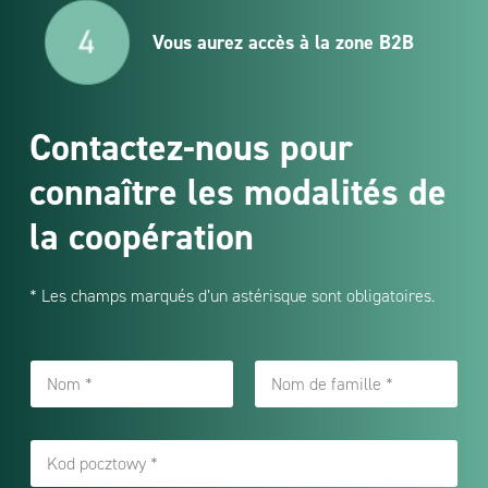
Vous aurez accès à la zone B2B
Contactez-nous pour
connaître les modalités de
la coopération
* Les champs marqués d’un astérisque sont obligatoires.
n
o
m
First
Last
e
K
t
o
p