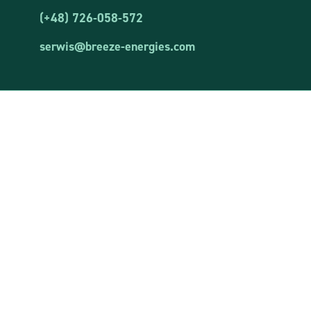
(+48) 726-058-572
serwis@breeze-energies.com
Breeze Energies Sp. z o.o.
PIN : 8481873644
REGON: 381850460
inscrit au registre des entrepreneurs du registre judiciaire
national tenu par le tribunal d’instance d’Olsztyn, VIIIe division
commerciale du registre judiciaire national, sous le numéro KRS