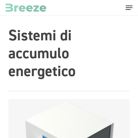
Menu
Skip
to
main
Sistemi di
content
accumulo
energetico