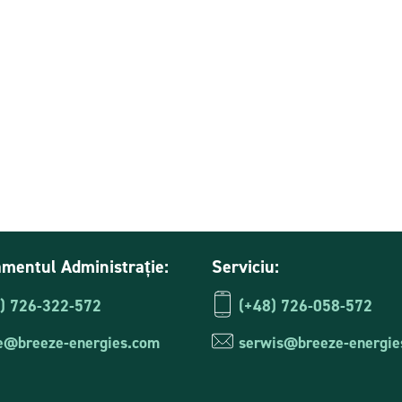
id Breeze
Tablou de distribuție prefabricat
sisteme fotovoltaice hibride cu 
energiei
mentul Administrație:
Serviciu:
) 726-322-572
(+48) 726-058-572
ce@breeze-energies.com
serwis@breeze-energie