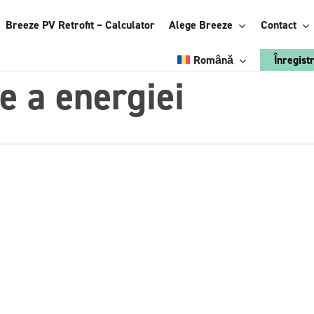
Breeze PV Retrofit – Calculator
Alege Breeze
Contact
Română
Înregist
e a energiei
Engleză
Alege Breeze:
Italiană
Energy
Poloneză
Management
System
Ucrainiană
l energiei
Accesorii
Franceză
Vezi avantajele
Germană
trofit
Breeze Vertical
eeze BMS
Breeze StiCAN
Breeze ConnectBOX