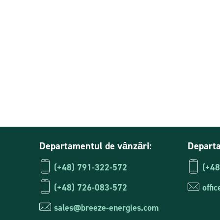
ION Breeze LC48100
Invertor hibr
Departamentul de vânzări:
Departa
(+48) 791-322-572
(+48
(+48) 726-083-572
offi
sales@breeze-energies.com