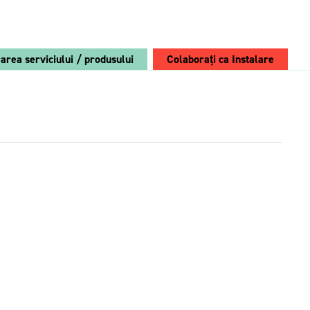
rarea serviciului / produsului
Colaborați ca Instalare
Alege Breeze:
Breeze PV
Retrofit
Convertor
Vezi avantajele
Modul convertor AC/DC bidirecțional 4 kVA
Modul convertor DC/DC bidirecțional 12/24V
650 W