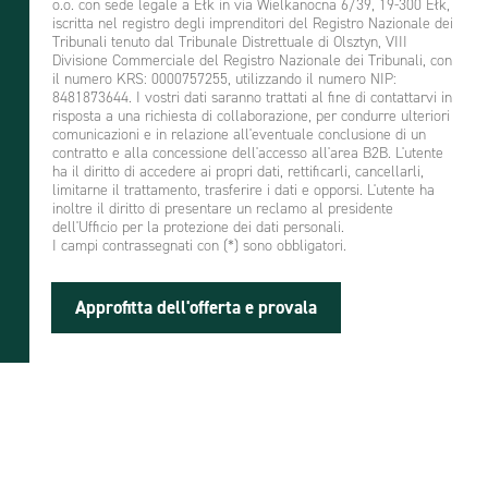
a
o.o. con sede legale a Ełk in via Wielkanocna 6/39, 19-300 Ełk,
d
iscritta nel registro degli imprenditori del Registro Nazionale dei
Tribunali tenuto dal Tribunale Distrettuale di Olsztyn, VIII
o
Divisione Commerciale del Registro Nazionale dei Tribunali, con
m
il numero KRS: 0000757255, utilizzando il numero NIP:
o
8481873644. I vostri dati saranno trattati al fine di contattarvi in
ś
risposta a una richiesta di collaborazione, per condurre ulteriori
ć
comunicazioni e in relazione all'eventuale conclusione di un
*
contratto e alla concessione dell'accesso all'area B2B. L'utente
ha il diritto di accedere ai propri dati, rettificarli, cancellarli,
limitarne il trattamento, trasferire i dati e opporsi. L'utente ha
inoltre il diritto di presentare un reclamo al presidente
dell'Ufficio per la protezione dei dati personali.
I campi contrassegnati con (*) sono obbligatori.
Approfitta dell'offerta e provala