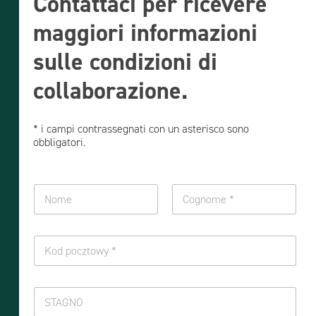
Contattaci per ricevere
maggiori informazioni
sulle condizioni di
collaborazione.
* i campi contrassegnati con un asterisco sono
obbligatori.
N
o
m
Nome
Cognome
e
K
e
o
c
d
o
p
T
g
N
o
e
n
I
c
l
o