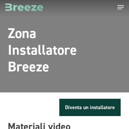
Menu
Skip
to
main
Zona
content
Installatore
Breeze
Diventa un installatore
Materiali video