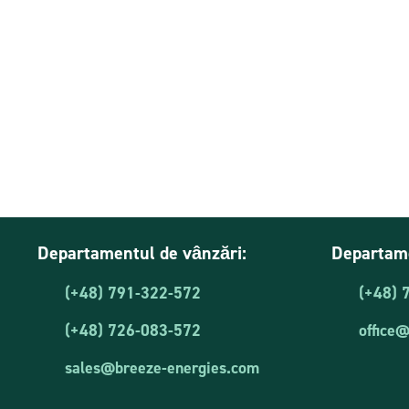
Departamentul de vânzări:
Departame
(+48) 791-322-572
(+48) 
(+48) 726-083-572
office
sales@breeze-energies.com