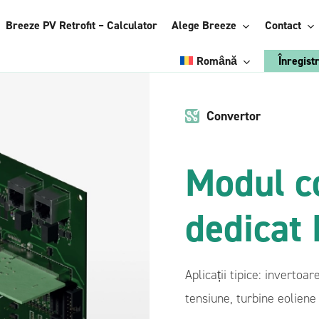
Breeze PV Retrofit – Calculator
Alege Breeze
Contact
Română
Înregist
Engleză
Convertor
Alege Breeze:
Italiană
Energy
Modul c
Poloneză
Management
System
Ucrainiană
dedicat
l energiei
Accesorii
Franceză
Vezi avantajele
Germană
trofit
Breeze Vertical
Aplicații tipice: invertoa
eeze BMS
Breeze StiCAN
tensiune, turbine eoliene
Breeze ConnectBOX