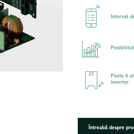
id Breeze
Tablou de distribuție prefabricat
sisteme fotovoltaice hibride cu 
Interval d
energiei
Posibilita
Poate fi u
invertor
Întreabă despre pr