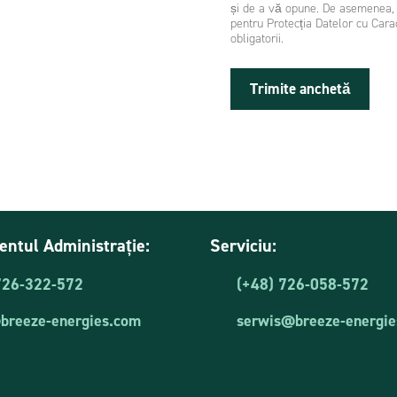
și de a vă opune. De asemenea, a
pentru Protecția Datelor cu Car
obligatorii.
Trimite anchetă
ntul Administrație:
Serviciu:
726-322-572
(+48) 726-058-572
@breeze-energies.com
serwis@breeze-energie