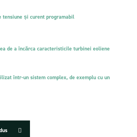
Modul convertor DC/DC bidirecțional izolat
400V/50V 4 kW
 pentru
stocare a
e tensiune și curent programabil
Modul convertor DC/DC dedicat MPPT 5 kW
BMS – Sistem de management al bateriei
tea de a încărca caracteristicile turbinei eoliene
tilizat într-un sistem complex, de exemplu cu un
odus