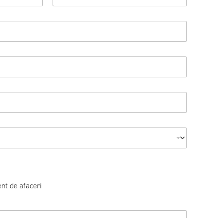
Nume de
familie
ent de afaceri