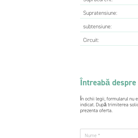
Supratensiune:
subtensiune:
Circuit:
Întreabă despre
În ochii legii, formularul nu
indicat. După trimiterea soli
prezenta oferta.
n
u