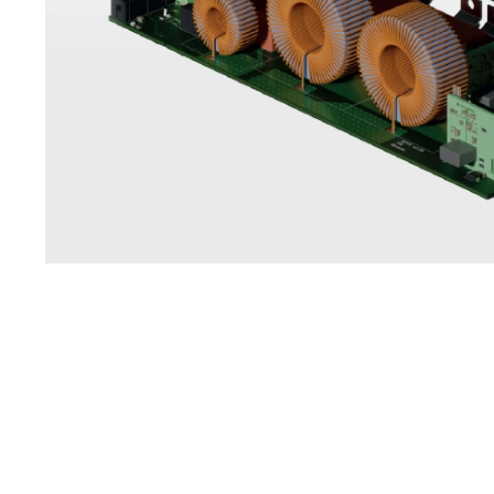
ION Breeze LC48100
Invertor hibr