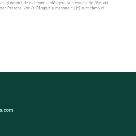
veți dreptul de a depune o plângere la președintele Oficiului
acter Personal./br /> Câmpurile marcate cu (*) sunt câmpuri
s.com