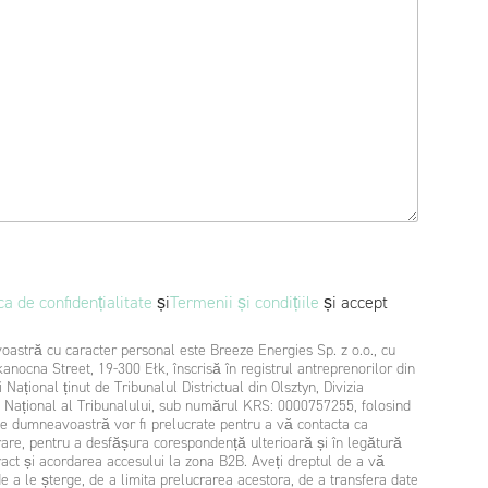
ca de confidențialitate
și
Termenii și condițiile
și accept
astră cu caracter personal este Breeze Energies Sp. z o.o., cu
kanocna Street, 19-300 Ełk, înscrisă în registrul antreprenorilor din
 Național ținut de Tribunalul Districtual din Olsztyn, Divizia
i Național al Tribunalului, sub numărul KRS: 0000757255, folosind
rare, pentru a desfășura corespondență ulterioară și în legătură
tract și acordarea accesului la zona B2B. Aveți dreptul de a vă
 de a le șterge, de a limita prelucrarea acestora, de a transfera date