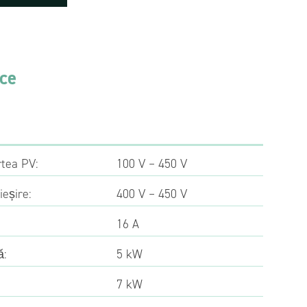
ice
rtea PV:
100 V – 450 V
ieșire:
400 V – 450 V
16 A
ă:
5 kW
7 kW