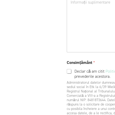
o
e
L
d
w
j
a
ó
u
t
d
r
k
z
i
o
t
d
w
w
i
e
o
c
*
ă
U
R
L
Consimțământ
*
Declar că am citit
Politi
prevederile acestora.
Administratorul datelor dumneavo
sediul social în Ełk la 6/39 Wiel
Registrul Național al Tribunalului
Comercială a VIII-a a Registrulu
numărul NIP: 8481873644. Datele dumneavoastră vor fi prelucrate pentru a vă contacta ca
răspuns la o solicitare de coope
cu posibila încheiere a unui con
accesa datele, de a le rectifica,