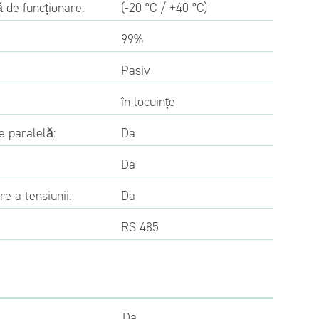
 de funcționare:
(-20 °C / +40 °C)
99%
Pasiv
în locuințe
e paralelă:
Da
Da
re a tensiunii:
Da
RS 485
Da