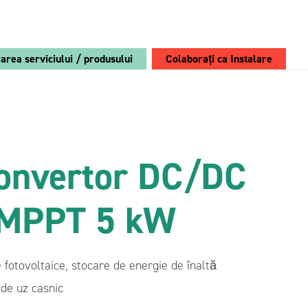
rarea serviciului / produsului
Colaborați ca Instalare
Alege Breeze:
Breeze PV
onvertor DC/DC
Retrofit
 MPPT 5 kW
Convertor
Vezi avantajele
Modul convertor AC/DC bidirecțional 4 kVA
re fotovoltaice, stocare de energie de înaltă
Modul convertor DC/DC bidirecțional 12/24V
650 W
 de uz casnic