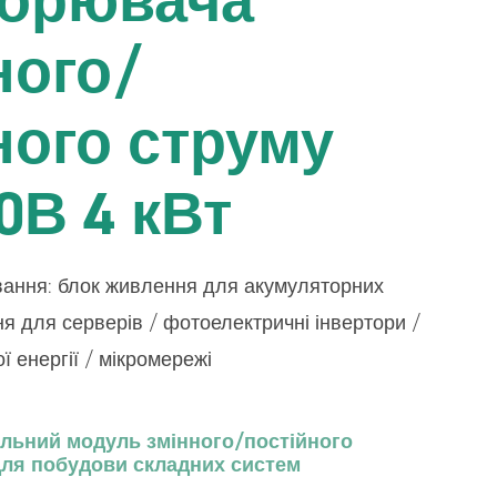
ля
Ізольований двонаправлений модуль
ного/
систем з
перетворювача постійного/постійного
струму 400В/50В 4 кВт
ного струму
Модуль перетворювача постійного
струму, призначений для MPPT 5 кВт
0В 4 кВт
BMS – Система управління батареєю
вання: блок живлення для акумуляторних
я для серверів / фотоелектричні інвертори /
 енергії / мікромережі
альний модуль змінного/постійного
для побудови складних систем