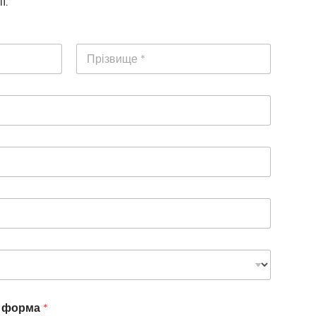
ї.
Прізвище
а форма
*