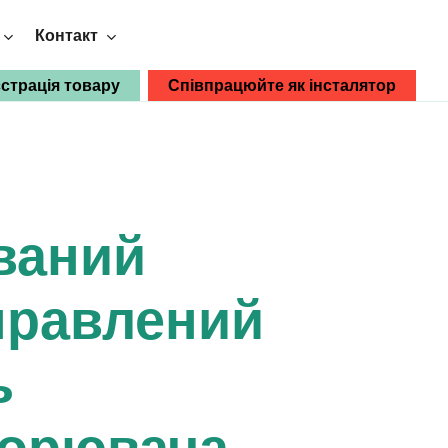
Контакт
єстрація товару
Співпрацюйте як інсталятор
Виберіть Breeze:
Breeze PV
ваний
Retrofit
правлений
Перетворювачі
Побачити
переваги
Двонаправлений модуль
ь
перетворювача змінного/постійного
струму 4 кВА
ворювача
Двонаправлений модуль DC/DC
перетворювача 12/24 В 650 Вт