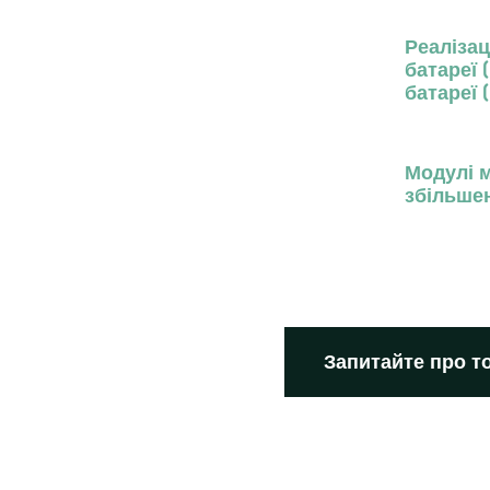
Реалізац
батареї 
батареї (
Модулі 
збільше
Запитайте про т