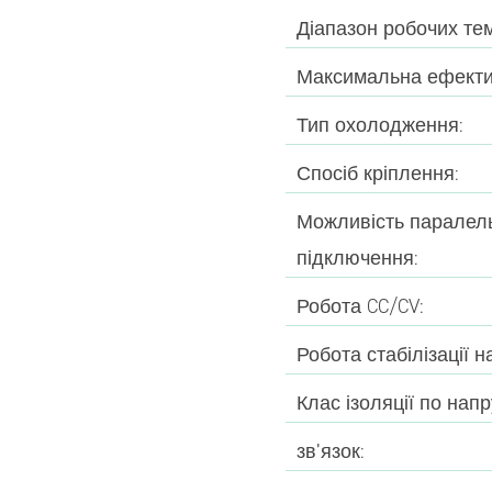
Діапазон робочих те
Максимальна ефектив
Тип охолодження:
Спосіб кріплення:
Можливість паралел
підключення:
Робота CC/CV:
Робота стабілізації н
Клас ізоляції по напру
зв’язок: