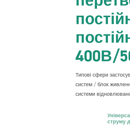
нвертор Breeze
Збірний розподільний щит д
постій
гібридних фотоелектричних 
накопичувачем енергії
постій
400В/5
Типові сфери застосу
систем / блок живленн
системи відновлюваної
Універс
струму 