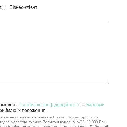
т
Бізнес-клієнт
йомився з
Політикою конфіденційності
та
Умовами
риймаю їх положення.
альних даних є компанія Breeze Energies Sp. z o.o. з
у за адресою вулиця Великоньканозна, 6/39, 19-300 Елк,
мців Національного судового реєстру, який веде Районний