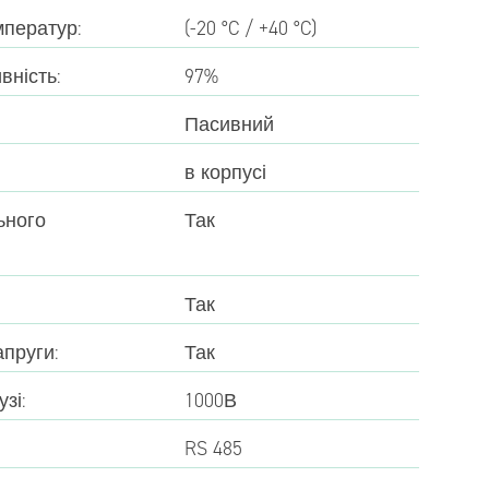
мператур:
(-20 °C / +40 °C)
ність:
97%
Пасивний
в корпусі
ьного
Так
Так
апруги:
Так
зі:
1000В
RS 485