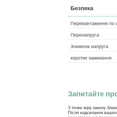
Безпека
Перевантаження по с
Перенапруга:
Знижена напруга:
коротке замикання:
Запитайте пр
З точки зору закону, блан
Після надсилання вашого