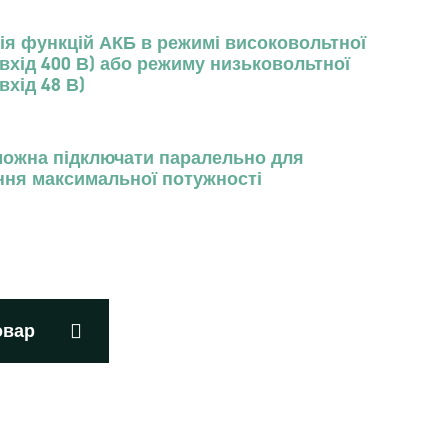
ія функцій АКБ в режимі високовольтної
(вхід 400 В) або режиму низьковольтної
вхід 48 В)
можна підключати паралельно для
ння максимальної потужності
овар