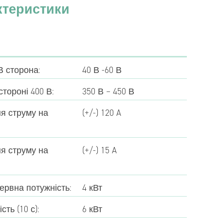
ктеристики
В сторона:
40 В -60 В
стороні 400 В:
350 В – 450 В
я струму на
(+/-) 120 A
я струму на
(+/-) 15 A
рвна потужність:
4 кВт
ть (10 с):
6 кВт