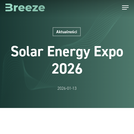
Menu
Skip
to
main
Aktualności
content
Solar Energy Expo
2026
2026-01-13