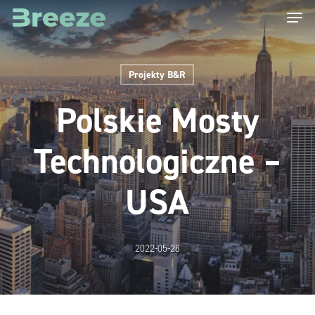
Menu
Skip
to
main
Projekty B&R
content
Polskie Mosty
Technologiczne –
USA
2022-05-28